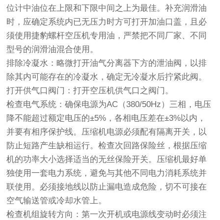
位计中油位在上限和下限中间之上为最佳。补充润滑油
时，应确定系统内已无压力时方可打开加油口盖，且必
须使用捷豹螺杆空压机专用油，严禁把不同厂家、不同
型号的润滑油混合使用。
排除冷凝水：略微打开油气分离器下方的泄油阀，以排
除其内可能存在的冷凝水，确定无冷凝水后拧紧此阀。
打开供气口阀门：打开空压机供气口之阀门。
检查电气系统：确保电源为AC（380/50Hz）三相，电压
降不能超过额定电压的±5%，各相电压差在±3%以内，
并要有相序保护线。压缩机电源必须配有隔离开关，以
防止短路产生缺相运行。检查次回路保险丝，根据压缩
机的功率大小选择适当的无丝保险开关。压缩机最好单
独使用一套电力系统，避免与其他不同电力消耗系统并
联使用。必须接地线以防止漏电造成危险，切不可接在
空气输送管或冷却水管上。
检查机组旋转方向：第一次开机或电源线变动时必须注