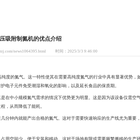
压吸附制氮机的优点介绍
zj.com/news1064395.html
时间：2025/3/3 9:46:00
至更高纯度的氮气。这一特性使其在需要高纯度氮气的行业中具有显著优势，
保护电子元件免受潮湿和氧化的影响，以及延长食品的保质期。
其是在中小规模氮气需求的情况下优势更为明显。这是因为该设备仅需空
过程，从而降低了能耗。
在几分钟内就能产出合格的氮气。这对于需要快速响应的生产线尤为重要
、占用空间少，便于安装和移动。这对于场地有限或需要频繁搬移的生产