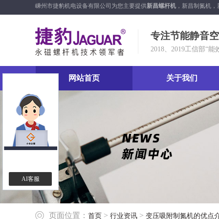
嵊州市捷豹机电设备有限公司为您主要提供
新昌螺杆机
，新昌制氮机，
专注节能静音空
2018、2019工信部“
网站首页
关于我们
AI客服
页面位置：
>
>
首页
行业资讯
变压吸附制氮机的优点