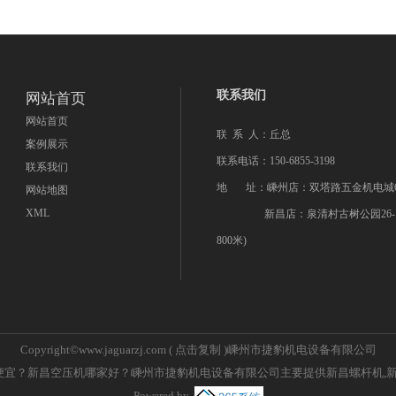
联系我们
网站首页
网站首页
联 系 人：丘总
案例展示
联系电话：150-6855-3198
联系我们
地 址：嵊州店：双塔路五金机电城6
网站地图
XML
新昌店：泉清村古树公园26-1
800米)
Copyright©
www.jaguarzj.com
(
点击复制
)嵊州市捷豹机电设备有限公司
宜？新昌空压机哪家好？嵊州市捷豹机电设备有限公司主要提供新昌螺杆机,新
Powered by