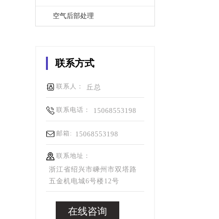
空气后部处理
联系方式
联系人：
丘总
联系电话：
15068553198
邮箱:
15068553198
联系地址：
浙江省绍兴市嵊州市双塔路
五金机电城6号楼12号
在线咨询