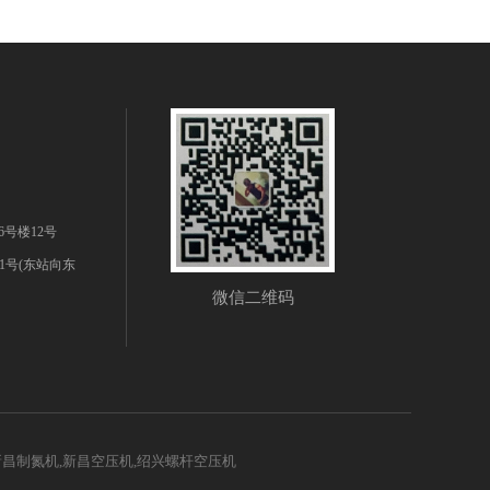
号楼12号
号(东站向东
微信二维码
昌制氮机,新昌空压机,绍兴螺杆空压机